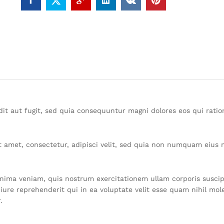
it aut fugit, sed quia consequuntur magni dolores eos qui rati
t amet, consectetur, adipisci velit, sed quia non numquam eius
ma veniam, quis nostrum exercitationem ullam corporis suscipi
re reprehenderit qui in ea voluptate velit esse quam nihil mol
.