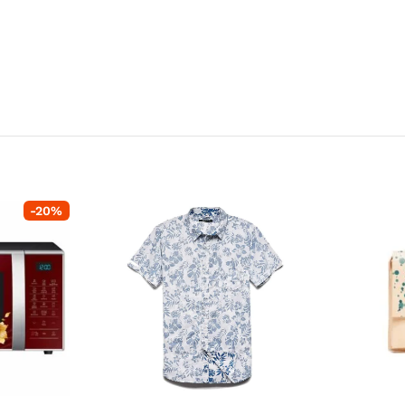
-
20
%