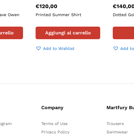
€
120,00
€
140,0
Wave Owen
Printed Summer Shirt
Dotted Go
rrello
Aggiungi al carrello
Add to Wishlist
Add to
Company
Martfury B
rogram
Terms of Use
Trousers
Privacy Policy
Swimwear