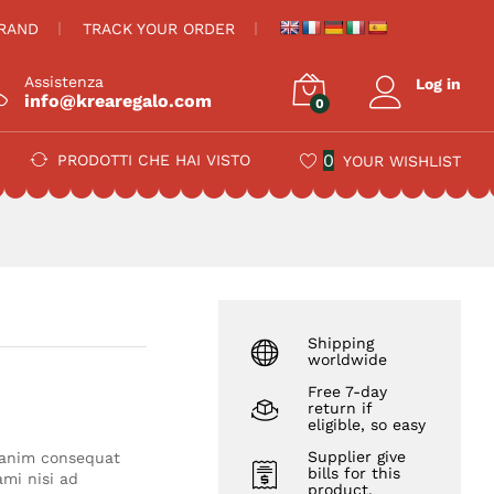
€
380,00
Aggiungi al carrello
BRAND
TRACK YOUR ORDER
Assistenza
Log in
info@krearegalo.com
0
0
PRODOTTI CHE HAI VISTO
YOUR WISHLIST
Shipping
worldwide
Free 7-day
return if
eligible, so easy
Supplier give
, anim consequat
bills for this
mi nisi ad
product.