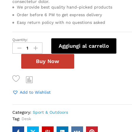
consectetur dolor.
We provide best quality hand-picked products
Order before 6 PM to get express delivery
Easy return policy with no questions asked
Quantity:
Casual
Aggiungi al carrello
Shoes
For
Men
Buy Now
quantity
Add to Wishlist
Category:
Sport & Outdoors
Tag:
Desk