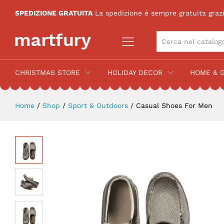
Casual Shoes For Men
SPEDIZIONE GRATUITA
La spedizione è sempre gratuita grazie
Description
Recensioni (0)
ALL CATEGORIES
CHRISTMAS STORE
HOLIDAY DECOR
HOME & G
Home
/
Shop
/
Sport & Outdoors
/
Casual Shoes For Men