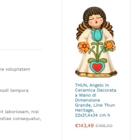
one voluptatem
THUN, Angelo in
Ceramica Decorata
 modi tempora
a Mano di
Dimensione
Grande, Line Thun
Heritage,
t laboriosam, nisi
22x21,4x34 cm h
estiae consequatur,
€
143,49
€
196,00