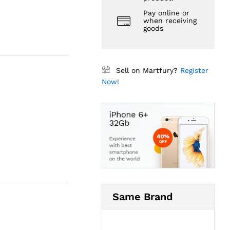
Pay online or
when receiving
goods
Sell on Martfury?
Register
Now!
Same Brand