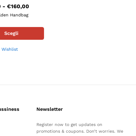
Fascia
0
-
€
160,00
di
lden Handbag
prezzo:
da
Questo
€140,00
prodotto
a
Scegli
ha
€160,00
più
 Wishlist
varianti.
Le
opzioni
possono
essere
scelte
nella
pagina
del
ussiness
Newsletter
prodotto
Register now to get updates on
promotions & coupons. Don’t worries. We